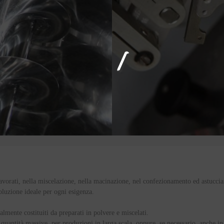
avorati
, nella
miscelazione
, nella
macinazione
, nel
confezionamento ed astucci
soluzione ideale per ogni esigenza.
palmente costituiti da
preparati in polvere e miscelati
.
 quantità massive, per produzioni in larga scala, oppure, se necessario, anche in