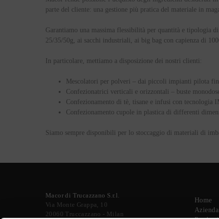
parte del cliente: una gestione più pratica del materiale in ma
Garantiamo una
massima flessibilità per quantità e tipologia d
25/35/50g, ai
sacchi industriali
, ai
big bag
con capienza di 100
In particolare, mettiamo a disposizione dei nostri clienti:
Mescolatori per polveri – dai piccoli impianti pilota f
Confezionatrici verticali e orizzontali – buste monodos
Confezionamento di tè, tisane e infusi con tecnologia 
Confezionamento cupole in plastica di differenti dimens
Siamo sempre disponibili per lo stoccaggio di materiali di imball
Macor di Trucazzano S.r.l.
Home
Via Monte Grappa, 10
Azienda
20060 Truccazzano - Milan