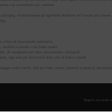
gazzino e un investimento più contenuto.
i packaging
: riconfezioniamo gli ingredienti desiderati nel formato più consono 
0kg.
ino a linea ad insaccamento automatico
e, sacchetti a cuscino o con fondo quadro
IMA, all’avanguardia per linee convenzionali e biologiche
ioni, oggi usati per decorazioni dolci, mix di frutta o muesli
aggio neutri (sacchi, film per buste, cartoni, barattoli in plastica), personalizz
Seguici sui nostri 