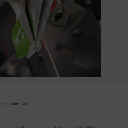
amento
industriale.
 quantità più limitate, rendendo l’investimento più fruibile da