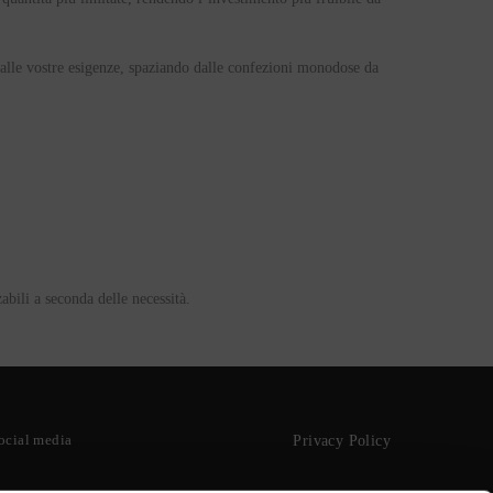
alle vostre esigenze, spaziando dalle
confezioni monodose
da
abili a seconda delle necessità.
social media
Privacy Policy