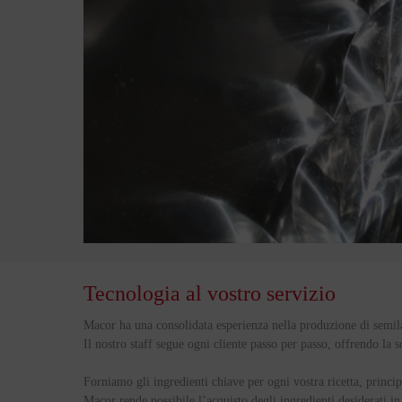
Tecnologia al vostro servizio
Macor ha una consolidata esperienza nella produzione di
semil
Il nostro staff segue ogni cliente passo per passo, offrendo la 
Forniamo gli ingredienti chiave per ogni vostra ricetta, princi
Macor rende possibile l’acquisto degli ingredienti desiderati in